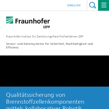
ENGLISH
Fraunhofer-Institut für Zerstörungsfreie Prüfverfahren IZFP
Sensor- und Datensysteme für Sicherheit, Nachhaltigkeit und
Effizienz
Qualitätssicherung von
Brennstoffzellenkomponenten
Play
mittels kollaborativer Robotik