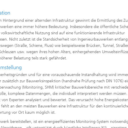
ation
 Hintergrund einer alternden Infrastruktur gewinnt die Ermittlung des Zu
werken eine immer höhere Bedeutung. Insbesondere die öffentliche Siche
 volkswirtschaftliche Nutzung sind auf eine funktionierende Infrastruktur
sen. Nicht zuletzt ist die Standsicherheit von Ingenieurbauwerken entlan
swegen (Straße, Schiene, Fluss) wie beispielsweise Brücken, Tunnel, Straße
Schleusen usw. wegen ihres hohen Alters, einhergehenden Umwelteinflüs
öherer Belastung teils stark gefährdet.
emstellung
herheitsgründen und für eine vorausschauende Instandhaltung wird imme
r zusätzlich zur Bauwerksinspektion (handnahe Prüfung nach DIN 1076) e
erwachung (Monitoring, SHM) kritischer Bauwerksbereiche mit verschied
oße, komplexe Datenmengen, die individuell interpretiert werden müssen.
 von Experten analysiert und bewertet. Das verursacht hohe Energiekoste
ehlt an den meisten Bauwerken eine Infrastruktur für den kontinuierlich
rtung vor Ort kaum möglich ist.
erk bereitstellen, ist ein energieeffizientes Monitoring-System notwendi
Algorithmen – oft unterstützt durch künstliche Intelligenz (KI) – einsetzen