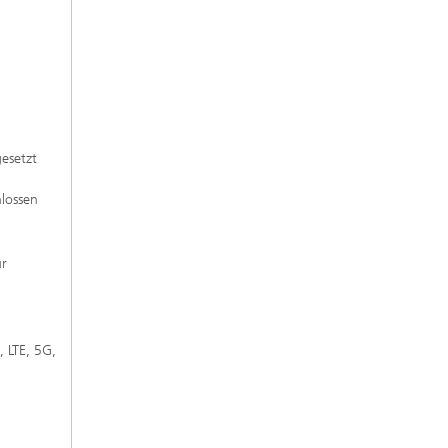
esetzt
lossen
ur
 LTE, 5G,