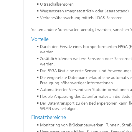
Ultraschallsensoren
Wegsensoren (magnetostriktiv oder Laserabstand)
Verkehrsüberwachung mittels LiDAR-Sensoren
Sollten andere Sonsorarten benötigt werden, sprechen S
Vorteile
Durch den Einsatz eines hochperformanten FPGA (Fie
werden.
Zusätzlich können weitere Sensoren oder Sensornet
werden.
Das FPGA lässt eine erste Sensor- und Anwendungs-
Die eingesetzte Datenbank erlaubt eine automatisie
Erzeugung höherwertiger Informationen.
Automatisierter Versand von Statusinformationen 
Flexible Anpassung des Datenformates an die Bedür
Der Datentransport zu den Bedienpersonen kann fle
WLAN usw. erfolgen.
Einsatzbereiche
Monitoring von Brückenbauwerken, Tunneln, Straß
Überwachung von Häfen, Kläranlagen, Regenrück