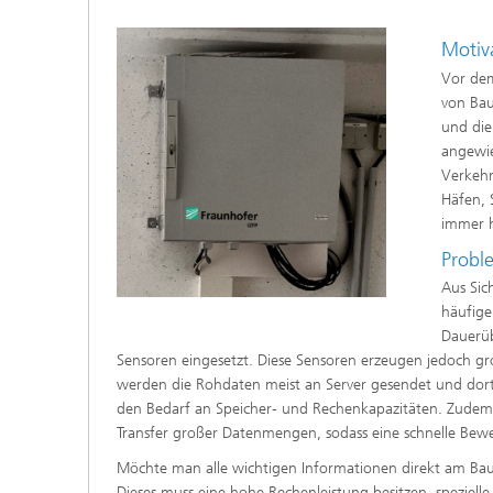
Motiv
Vor dem
von Bau
und die
angewie
Verkehr
Häfen, 
immer h
Probl
Aus Sic
häufige
Dauerüb
Sensoren eingesetzt. Diese Sensoren erzeugen jedoch gr
werden die Rohdaten meist an Server gesendet und dort
den Bedarf an Speicher- und Rechenkapazitäten. Zudem f
Transfer großer Datenmengen, sodass eine schnelle Bewe
Möchte man alle wichtigen Informationen direkt am Bauw
Dieses muss eine hohe Rechenleistung besitzen, spezielle 