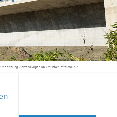
 Barcelona.
 Monitoring-Anwendungen an kritischer Infrastruktur
en