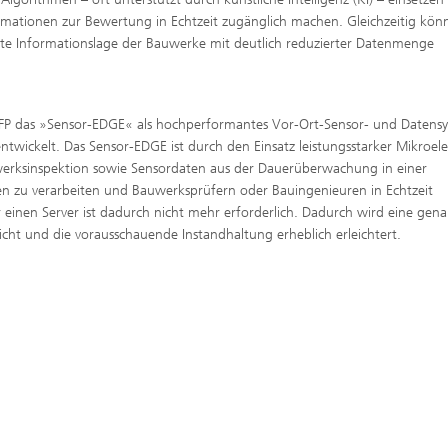
rmationen zur Bewertung in Echtzeit zugänglich machen. Gleichzeitig kön
tete Informationslage der Bauwerke mit deutlich reduzierter Datenmenge
IZFP das »Sensor-EDGE« als hochperformantes Vor-Ort-Sensor- und Datens
entwickelt. Das Sensor-EDGE ist durch den Einsatz leistungsstarker Mikroel
uwerksinspektion sowie Sensordaten aus der Dauerüberwachung in einer
n zu verarbeiten und Bauwerksprüfern oder Bauingenieuren in Echtzeit
 einen Server ist dadurch nicht mehr erforderlich. Dadurch wird eine gen
ht und die vorausschauende Instandhaltung erheblich erleichtert.