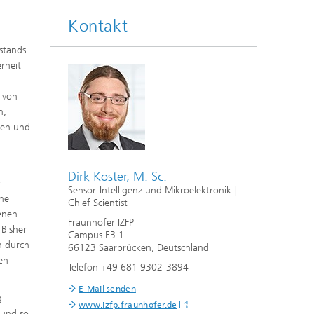
Kontakt
stands
rheit
g von
n,
sen und
Dirk Koster, M. Sc.
r
Sensor-Intelligenz und Mikroelektronik |
ine
Chief Scientist
enen
Fraunhofer IZFP
 Bisher
Campus E3 1
n durch
66123 Saarbrücken, Deutschland
en
Telefon +49 681 9302-3894
E-Mail senden
g.
www.izfp.fraunhofer.de
 und so