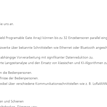
ie uns an.
ld Programable Gate Array) können bis zu 32 Einzelsensoren parallel eing
zwerke über bekannte Schnittstellen wie Ethernet oder Bluetooth angesch
abhängige Vorverarbeitung mit signifikanter Datenreduktion zu.
rte Langzeitanalyse und den Einsatz von klassischen und KI-Algorithmen z
an die Bedienpersonen.
fnisse der Bedienpersonen.
xibel über verschiedene Kommunikationsschnittstellen wie z. B. LoRaWAN,
en und Schienen
haltebecken, Dämmen usw.