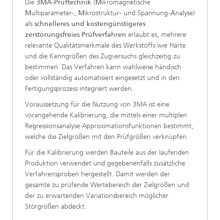
Die
3MA-Prüftechnik
(
M
ikromagnetische
M
ultiparameter-,
M
ikrostruktur- und Spannung-
A
nalyse)
als
schnelleres und kostengünstigeres
zerstörungsfreies Prüfverfahren
erlaubt es, mehrere
relevante Qualitätsmerkmale des Werkstoffs wie Härte
und die Kenngrößen des Zugversuchs gleichzeitig zu
bestimmen. Das Verfahren kann wahlweise händisch
oder vollständig automatisiert eingesetzt und in den
Fertigungsprozess integriert werden.
Voraussetzung für die Nutzung von 3MA ist eine
vorangehende Kalibrierung, die mittels einer multiplen
Regressionsanalyse Approximationsfunktionen bestimmt,
welche die Zielgrößen mit den Prüfgrößen verknüpfen.
Für die Kalibrierung werden Bauteile aus der laufenden
Produktion verwendet und gegebenenfalls zusätzliche
Verfahrensproben hergestellt. Damit werden der
gesamte zu prüfende Wertebereich der Zielgrößen und
der zu erwartenden ­Variationsbereich möglicher
Störgrößen abdeckt.