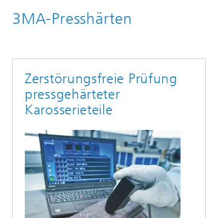
3MA-Presshärten
Produkte & Dienstleistungen
Produkte
Zerstörungsfreie Prüfung
pressgehärteter
Karosserieteile