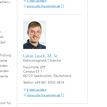
E-Mail senden
machen«,
www.izfp.fraunhofer.de
n.
Mit
Zeit
 Prüfung
Lukas Lauck, M. Sc.
äzise
Elektromagnetik | Scientist
tänden
Fraunhofer IZFP
werden.
Campus E3 1
66123 Saarbrücken, Deutschland
ziente
Telefon +49 681 9302-3874
E-Mail senden
www.izfp.fraunhofer.de
ium für