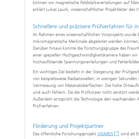
können wir magnetische Feldstärkeverteilungen auf Mate
erklärt Lukas Lauck, wissenschaftlicher Projektleiter des
Schnellere und präzisere Prüfverfahren für 
Im Rahmen eines wissenschaftlichen Vorprojekts wurde b
mikromagnetische Merkmale abgeleitet werden können, 
Darüber hinaus konnte die Forschungsgruppe des Fraunho
einer speziellen Hochgeschwindigkeitskamera haben wir
hochauflösende Spannungsverteilungen und Fehlerbilder
Ein wichtiges Ziel besteht in der Steigerung der Prüfge
von beispielsweise Radsatzwellen, in wenigen Sekunden 
Vermessung von Materialoberflächen: Die hohe Ortsaufl
und auch Fehlern. Da die Prüfkörper nicht zerstört wer
Außerdem entspricht die Technologie den wachsenden An
Prüfverfahren.
Förderung und Projektpartner
Das öffentliche Forschungsprojekt
VISiMOS
wird als 