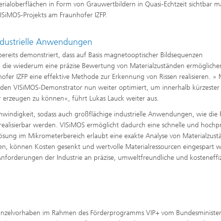
rialoberflächen in Form von Grauwertbildern in Quasi-Echtzeit sichtbar 
 VISiMOS-Projekts am Fraunhofer IZFP.
industrielle Anwendungen
ereits demonstriert, dass auf Basis magnetooptischer Bildsequenzen
die wiederum eine präzise Bewertung von Materialzuständen ermögliche
fer IZFP eine effektive Methode zur Erkennung von Rissen realisieren. » 
 den VISiMOS-Demonstrator nun weiter optimiert, um innerhalb kürzester 
 erzeugen zu können«, führt Lukas Lauck weiter aus.
schwindigkeit, sodass auch großflächige industrielle Anwendungen, wie die
realisierbar werden. VISiMOS ermöglicht dadurch eine schnelle und hochpr
ösung im Mikrometerbereich erlaubt eine exakte Analyse von Materialzus
den, können Kosten gesenkt und wertvolle Materialressourcen eingespart 
forderungen der Industrie an präzise, umweltfreundliche und kosteneffi
Einzelvorhaben im Rahmen des Förderprogramms VIP+ vom Bundesminister