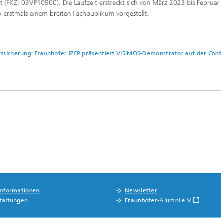
 (FKZ: 03VP10900). Die Laufzeit erstreckt sich von März 2023 bis Februar
 erstmals einem breiten Fachpublikum vorgestellt.
tätssicherung: Fraunhofer IZFP präsentiert VISiMOS-Demonstrator auf der Cont
informationen
Newsletter
taltungen
Fraunhofer-Alumni e.V.