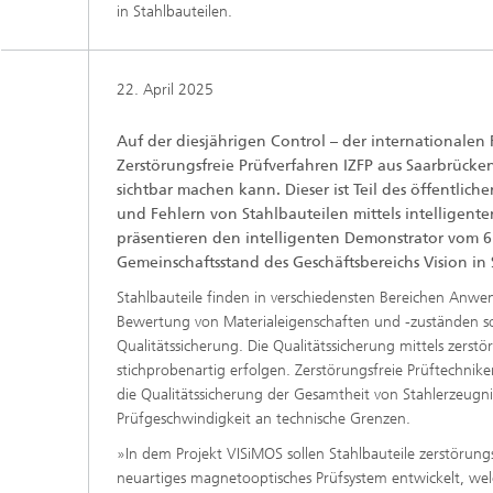
in Stahlbauteilen.
22. April 2025
Auf der diesjährigen Control – der internationalen F
Zerstörungsfreie Prüfverfahren IZFP aus Saarbrücke
sichtbar machen kann. Dieser ist Teil des öffentli
und Fehlern von Stahlbauteilen mittels intelligent
präsentieren den intelligenten Demonstrator vom 6.
Gemeinschaftsstand des Geschäftsbereichs Vision in 
Stahlbauteile finden in verschiedensten Bereichen Anwen
Bewertung von Materialeigenschaften und -zuständen sowi
Qualitätssicherung. Die Qualitätssicherung mittels zerst
stichprobenartig erfolgen. Zerstörungsfreie Prüftechni
die Qualitätssicherung der Gesamtheit von Stahlerzeugn
Prüfgeschwindigkeit an technische Grenzen.
»In dem Projekt VISiMOS sollen Stahlbauteile zerstörung
neuartiges magnetooptisches Prüfsystem entwickelt, wel