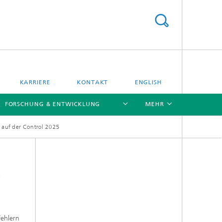
KARRIERE
KONTAKT
ENGLISH
FORSCHUNG & ENTWICKLUNG
MEHR
r auf der Control 2025
[X]
[X]
[X]
f
Fehlern