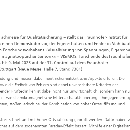
achmesse für Qualitätssicherung – stellt das Fraunhofer-Institut für
n einen Demonstrator vor, der Eigenschaften und Fehler in Stahlbau
chen Forschungsvorhabens »Visualisierung von Spannungen, Eigensch
er magnetooptischer Sensorik« – VISiMOS. Forschende des Fraunhofer
 bis 9. Mai 2025 auf der 37. Control auf dem Fraunhofer-
Stuttgart (Neue Messe, Halle 7, Stand 7301).
dung und müssen dabei meist sicherheitskritische Aspekte erfüllen. Die
e die Freiheit von Fehlern sind dabei unverzichtbare Kriterien der
örender Prüftechniken ist dabei nicht nur unwirtschaftlich, sondern kann nu
ken – wie die mikromagnetische Materialcharakterisierung – hingegen ermö
issen, stoßen jedoch bei der Kombination von hoher Ortsauflösung und
sfrei, schnell und mit hoher Ortsauflösung geprüft werden. Dafür haben w
ches auf dem sogenannten Faraday-Effekt basiert. Mithilfe einer Digitalk