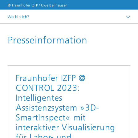
© Fraunhofer IZFP / Uwe Bellhäuser
Wo bin ich?
Deutsch
Presseinformation
Presse
Presseinformationen
Fraunhofer IZFP @
CONTROL 2023:
Intelligentes
Assistenzsystem »3D-
SmartInspect« mit
interaktiver Visualisierung
für Labor- und