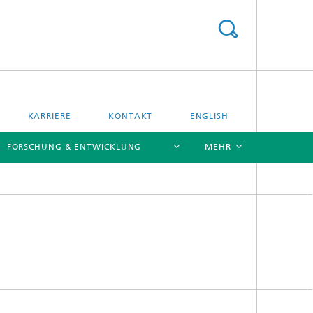
KARRIERE
KONTAKT
ENGLISH
FORSCHUNG & ENTWICKLUNG
MEHR
[X]
[X]
[X]