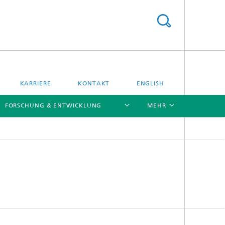
KARRIERE
KONTAKT
ENGLISH
FORSCHUNG & ENTWICKLUNG
MEHR
[X]
[X]
[X]