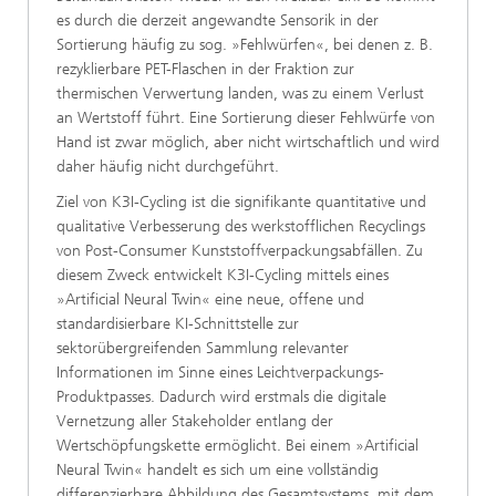
es durch die derzeit angewandte Sensorik in der
Sortierung häufig zu sog. »Fehlwürfen«, bei denen z. B.
rezyklierbare PET-Flaschen in der Fraktion zur
thermischen Verwertung landen, was zu einem Verlust
an Wertstoff führt. Eine Sortierung dieser Fehlwürfe von
Hand ist zwar möglich, aber nicht wirtschaftlich und wird
daher häufig nicht durchgeführt.
Ziel von K3I-Cycling ist die signifikante quantitative und
qualitative Verbesserung des werkstofflichen Recyclings
von Post-Consumer Kunststoffverpackungsabfällen. Zu
diesem Zweck entwickelt K3I-Cycling mittels eines
»Artificial Neural Twin« eine neue, offene und
standardisierbare KI-Schnittstelle zur
sektorübergreifenden Sammlung relevanter
Informationen im Sinne eines Leichtverpackungs-
Produktpasses. Dadurch wird erstmals die digitale
Vernetzung aller Stakeholder entlang der
Wertschöpfungskette ermöglicht. Bei einem »Artificial
Neural Twin« handelt es sich um eine vollständig
differenzierbare Abbildung des Gesamtsystems, mit dem